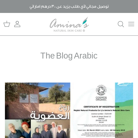
خطى
توصيل مجاني لأي طلب يزيد عن 300 درهم اماراتي
لى
لمحتوى
قصتنا
المدونة
المنتجات
الأسئلة المتكررة
ما يميزنا عن غيرنا
حلول للعناية بالبشرة
The Blog Arabic
لما عضوي؟
رد الجميل