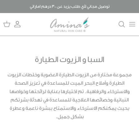
خطى
توصيل مجاني لأي طلب يزيد عن 300 درهم اماراتي
لى
لمحتوى
قصتنا
المدونة
المنتجات
الأسئلة المتكررة
ما يميزنا عن غيرنا
حلول للعناية بالبشرة
لما عضوي؟
السبا و الزيوت الطيارة
رد الجميل
مجموعة مختارة من الزيوت الطيارة العضوية وخلطات الزيوت
الطيارة وأملاح البحر الميت للمساعدة في تعزيز الصحة
والاسترخاء والرفاهية. تم اختيارها بعناية لرائحتها وخواصها
النباتية وخصائصها العلاجية للمساعدة في تهدئة بشرتكم
بحيث يمكنكم الاسترخاء والاستمتاع ببشرة ناعمة وعطرة
بشكل جميل.